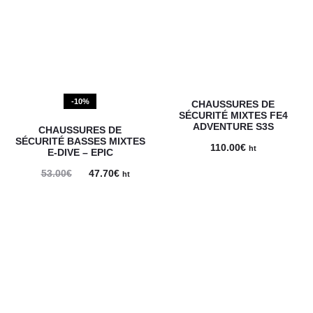
66.20€.
56.00€.
-10%
CHAUSSURES DE
SÉCURITÉ MIXTES FE4
ADVENTURE S3S
CHAUSSURES DE
SÉCURITÉ BASSES MIXTES
110.00
€
ht
E-DIVE – EPIC
Le
Le
53.00
€
47.70
€
ht
prix
prix
initial
actuel
était :
est :
53.00€.
47.70€.