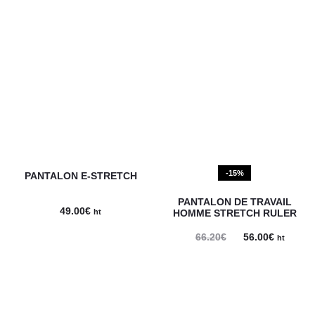
prix
prix
initial
actuel
était :
est :
50.90€.
43.00€.
-15%
PANTALON E-STRETCH
PANTALON DE TRAVAIL
49.00
€
ht
HOMME STRETCH RULER
Le
Le
66.20
€
56.00
€
ht
prix
prix
initial
actuel
était :
est :