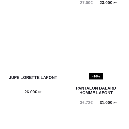
Le
Le
27.00
€
23.00
€
ht
prix
prix
initial
actuel
était :
est :
27.00€.
23.00€.
-16%
JUPE LORETTE LAFONT
PANTALON BALARD
26.00
€
ht
HOMME LAFONT
Le
Le
36.72
€
31.00
€
ht
prix
prix
initial
actuel
était :
est :