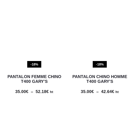
-18%
-18%
PANTALON FEMME CHINO
PANTALON CHINO HOMME
T400 GARY’S
T400 GARY’S
Plage
Plage
35.00
€
–
52.18
€
35.00
€
–
42.64
€
ht
ht
de
de
prix :
prix :
35.00€
35.00€
à
à