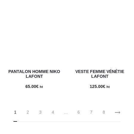
PANTALON HOMME NIKO
VESTE FEMME VÉNÉTIE
LAFONT
LAFONT
65.00
€
125.00
€
ht
ht
1
2
3
4
…
6
7
8