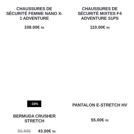
CHAUSSURES DE
CHAUSSURES DE
SÉCURITÉ FEMME NANO X-
SÉCURITÉ MIXTES F4
1 ADVENTURE
ADVENTURE S1PS
108.00
€
110.00
€
ht
ht
-16%
PANTALON E-STRETCH HV
BERMUDA CRUSHER
55.00
€
STRETCH
ht
Le
Le
50.90
€
43.00
€
ht