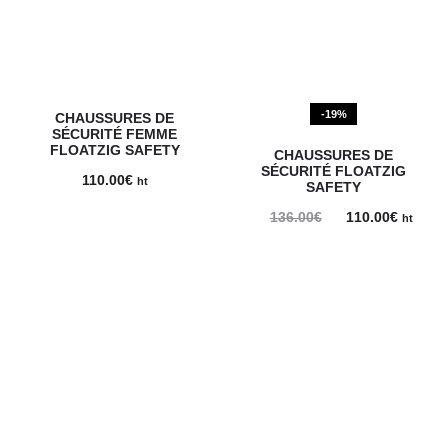
52.18€
42.64€
-19%
CHAUSSURES DE
SÉCURITÉ FEMME
FLOATZIG SAFETY
CHAUSSURES DE
SÉCURITÉ FLOATZIG
110.00
€
ht
SAFETY
Le
Le
136.00
€
110.00
€
ht
prix
prix
initial
actuel
était :
est :
136.00€.
110.00€