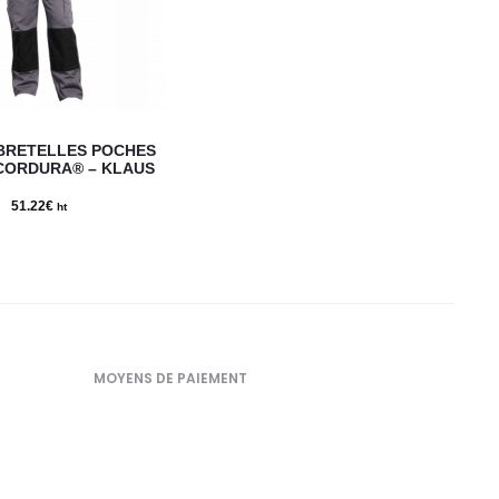
Ce
BRETELLES POCHES
produit
CORDURA® – KLAUS
a
51.22
€
ht
plusieurs
variations.
Les
options
peuvent
MOYENS DE PAIEMENT
être
choisies
sur
la