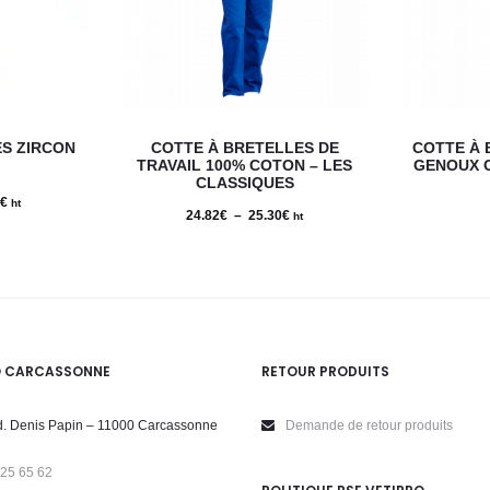
Ce
Ce
S ZIRCON
COTTE À BRETELLES DE
COTTE À 
produit
produit
TRAVAIL 100% COTON – LES
GENOUX 
CLASSIQUES
a
a
€
Plage
ht
24.82
€
–
25.30
€
Plage
ht
plusieurs
plusieurs
de
de
variations.
variations.
prix :
prix :
Les
Les
45.77€
24.82€
options
options
à
à
peuvent
peuvent
68.66€
O CARCASSONNE
RETOUR PRODUITS
25.30€
être
être
choisies
choisies
. Denis Papin – 11000 Carcassonne
Demande de retour produits
sur
sur
 25 65 62
la
la