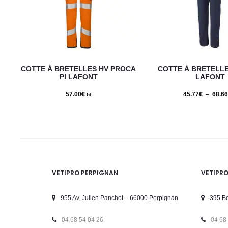
Ce
COTTE À BRETELLES HV PROCA
COTTE À BRETELLE
produit
PI LAFONT
LAFONT
a
57.00
€
45.77
€
–
68.66
ht
plusieurs
variations.
Les
options
peuvent
VETIPRO PERPIGNAN
VETIPR
être
choisies
955 Av. Julien Panchot – 66000 Perpignan
395 Bd
sur
04 68 54 04 26
04 68
la