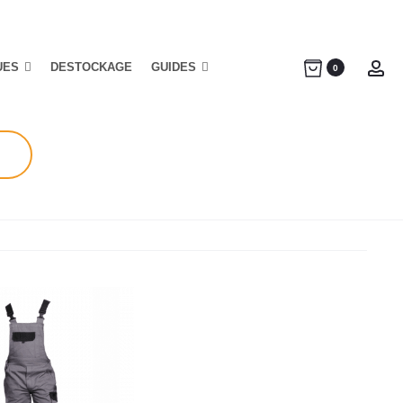
UES
DESTOCKAGE
GUIDES
Ac
0