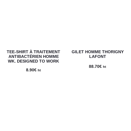
était :
est :
était :
est :
36.72€.
31.00€.
41.92€.
35.00€.
TEE-SHIRT À TRAITEMENT
GILET HOMME THORIGNY
ANTIBACTÉRIEN HOMME
LAFONT
WK. DESIGNED TO WORK
88.70
€
ht
8.90
€
ht