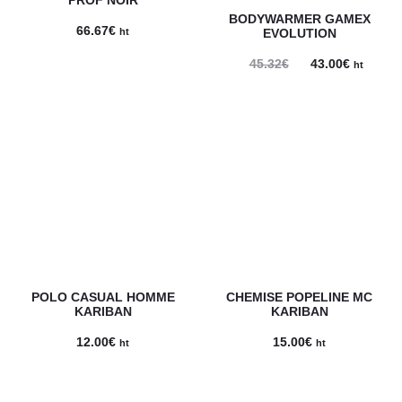
BODYWARMER GAMEX
66.67
€
ht
EVOLUTION
Le
Le
45.32
€
43.00
€
ht
prix
prix
initial
actuel
était :
est :
45.32€.
43.00€.
POLO CASUAL HOMME
CHEMISE POPELINE MC
KARIBAN
KARIBAN
12.00
€
15.00
€
ht
ht