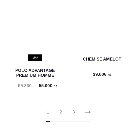
-8%
CHEMISE AMELOT
POLO ADVANTAGE
39.00
€
PREMIUM HOMME
ht
Le
Le
59.86
€
55.00
€
ht
prix
prix
initial
actuel
1
2
3
était :
est :
59.86€.
55.00€.