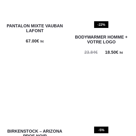
-22%
PANTALON MIXTE VAUBAN
LAFONT
BODYWARMER HOMME +
67.00
€
ht
VOTRE LOGO
Le
Le
23.84
€
18.50
€
ht
prix
prix
initial
actuel
était :
est :
23.84€.
18.50€.
-5%
BIRKENSTOCK – ARIZONA
PROF NOIR