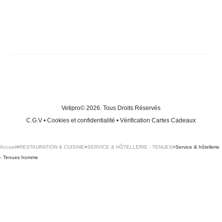
Vetipro
© 2026. Tous Droits Réservés
C.G.V
•
Cookies et confidentialité
•
Vérification Cartes Cadeaux
Accueil
>
RESTAURATION & CUISINE
>
SERVICE & HÔTELLERIE - TENUES
>
Service & hôtellerie
- Tenues homme