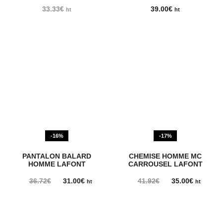
33.33
€
39.00
€
ht
ht
-16%
-17%
PANTALON BALARD
CHEMISE HOMME MC
HOMME LAFONT
CARROUSEL LAFONT
Le
Le
Le
Le
36.72
€
31.00
€
41.92
€
35.00
€
ht
ht
prix
prix
prix
prix
initial
actuel
initial
actuel