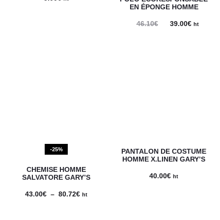
EN ÉPONGE HOMME
Le
Le
46.10
€
39.00
€
ht
prix
prix
initial
actuel
était :
est :
46.10€.
39.00€.
-25%
PANTALON DE COSTUME
HOMME X.LINEN GARY’S
CHEMISE HOMME
40.00
€
SALVATORE GARY’S
ht
Plage
43.00
€
–
80.72
€
ht
de