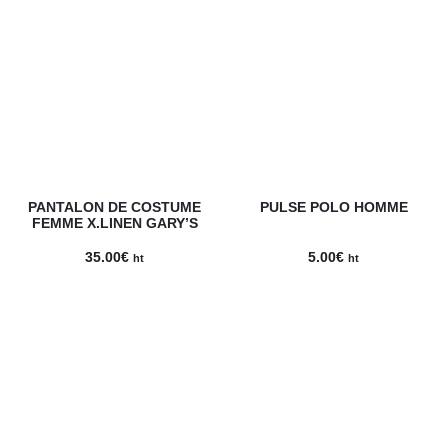
prix :
43.00€
à
80.72€
PANTALON DE COSTUME
PULSE POLO HOMME
FEMME X.LINEN GARY’S
35.00
€
5.00
€
ht
ht