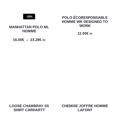
-28%
POLO ÉCORESPONSABLE
HOMME WK DESIGNED TO
WORK
MANHATTAN POLO ML
HOMME
11.50
€
ht
Plage
16.00
€
–
23.28
€
ht
de
prix :
16.00€
à
23.28€
LOOSE CHAMBRAY SS
CHEMISE JOFFRE HOMME
SHIRT CARHARTT
LAFONT