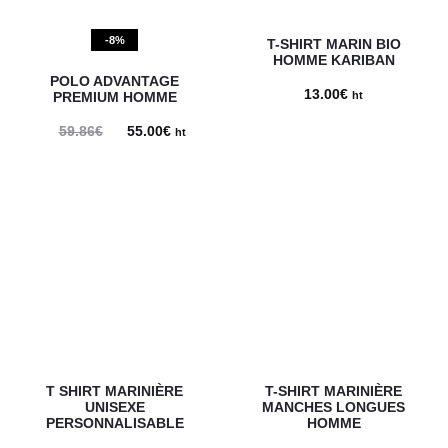
-8%
T-SHIRT MARIN BIO
HOMME KARIBAN
POLO ADVANTAGE
13.00
€
PREMIUM HOMME
ht
59.86
€
Le
55.00
€
Le
ht
prix
prix
initial
actuel
était :
est :
59.86€.
55.00€.
T SHIRT MARINIÈRE
T-SHIRT MARINIÈRE
UNISEXE
MANCHES LONGUES
PERSONNALISABLE
HOMME