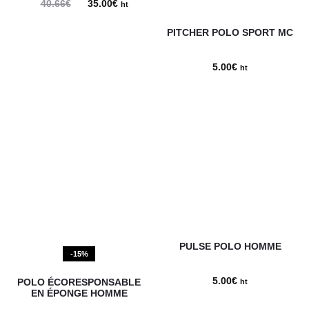
40.66
€
Le
35.00
€
Le
ht
prix
prix
PITCHER POLO SPORT MC
initial
actuel
était :
est :
5.00
€
ht
40.66€.
35.00€.
PULSE POLO HOMME
-15%
5.00
€
POLO ÉCORESPONSABLE
ht
EN ÉPONGE HOMME