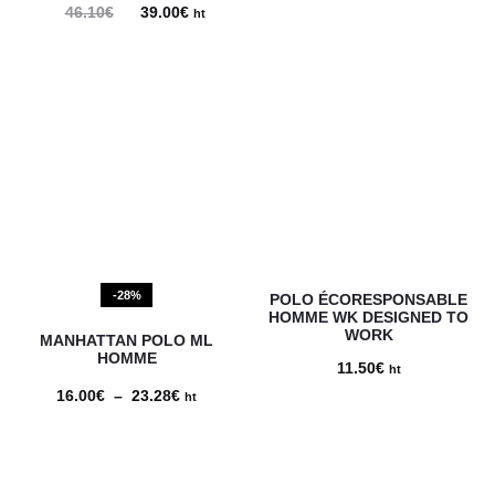
46.10
€
Le
39.00
€
Le
ht
prix
prix
initial
actuel
était :
est :
46.10€.
39.00€.
-28%
POLO ÉCORESPONSABLE
HOMME WK DESIGNED TO
WORK
MANHATTAN POLO ML
HOMME
11.50
€
ht
16.00
€
–
23.28
€
Plage
ht
de
prix :
16.00€