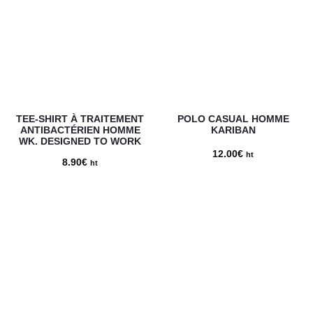
à
23.28€
TEE-SHIRT À TRAITEMENT
POLO CASUAL HOMME
ANTIBACTÉRIEN HOMME
KARIBAN
WK. DESIGNED TO WORK
12.00
€
ht
8.90
€
ht