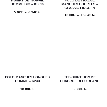
T-SHIRT DE TRAVAIL
POLO DE TRAVAIL
HOMME BIO – K3025
MANCHES COURTES –
CLASSIC LINCOLN
5.02
€
–
6.34
€
Plage
ht
15.00
€
–
15.64
€
Plage
ht
de
de
prix :
prix :
5.02€
15.00€
à
à
6.34€
15.64€
POLO MANCHES LONGUES
TEE-SHIRT HOMME
HOMME – K243
CHABROL BLEU BLANC
18.80
€
30.68
€
ht
ht