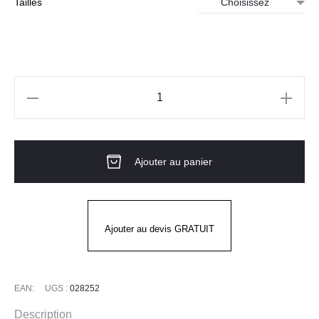
à
Tailles
23.28€
quantité
de
MANHATTAN
Ajouter au panier
Polo
ML
Homme
Ajouter au devis GRATUIT
EAN:
UGS :
028252
Description