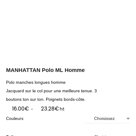
MANHATTAN Polo ML Homme
Polo manches longues homme
Jacquard sur le col pour une meilleure tenue. 3
boutons ton sur ton. Poignets bords-côte.
Plage
16.00
€
23.28
€
ht
–
de
Couleurs
prix :
16.00€