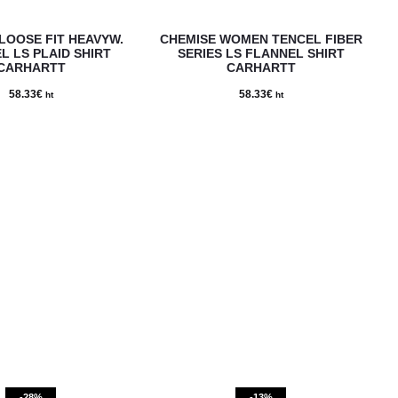
du
page
Ce
Ce
produi
du
LOOSE FIT HEAVYW.
CHEMISE WOMEN TENCEL FIBER
produit
produi
L LS PLAID SHIRT
SERIES LS FLANNEL SHIRT
produit
CARHARTT
CARHARTT
a
a
58.33
€
58.33
€
ht
ht
plusieurs
plusie
variations.
variat
Les
Les
options
option
peuvent
peuve
être
être
choisies
choisi
sur
sur
la
la
page
page
du
du
produit
produi
-28%
-13%