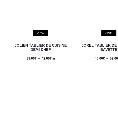
-13%
-13%
Ce
JOLIEN TABLIER DE CUISINE
JOREL TABLIER DE 
produit
DEMI CHEF
BAVETTE
a
33.00
€
–
42.00
€
Plage
40.00
€
–
52.00
ht
plusieurs
de
variations.
prix :
Les
33.00€
options
à
peuvent
42.00€
être
choisies