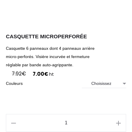
CASQUETTE MICROPERFORÉE
Casquette 6 panneaux dont 4 panneaux arrière
micro-perforés. Visière incurvée et fermeture
réglable par bande auto-agrippante.
Le
Le
7.92
€
7.00
€
ht
prix
prix
Couleurs
initial
actuel
était :
est :
7.92€.
7.00€.
quantité