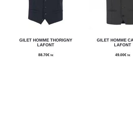
Ce
GILET HOMME THORIGNY
GILET HOMME C
produit
LAFONT
LAFONT
a
88.70
€
49.00
€
ht
ht
plusieurs
variations.
Les
options
peuvent
être
choisies
sur
la