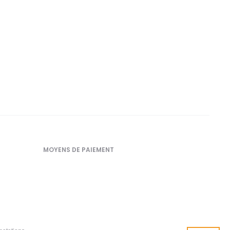
du
du
produit
produi
MOYENS DE PAIEMENT