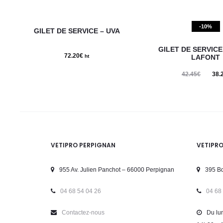
page
Ce
-10%
du
GILET DE SERVICE – UVA
produit
produit
GILET DE SERVICE 
a
72.20
€
ht
LAFONT
plusieurs
42.45
€
Le
38.
variations.
prix
Les
initial
options
était :
peuvent
42.45€.
être
VETIPRO PERPIGNAN
VETIPR
choisies
955 Av. Julien Panchot – 66000 Perpignan
sur
395 Bd
la
04 68 54 04 26
04 68
page
Contactez-nous
Du lun
du