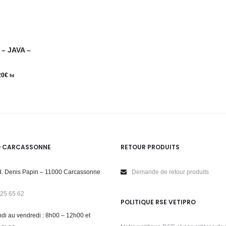
du
page
produit
du
Ce
produit
– JAVA –
produit
a
20
€
Le
ht
plusieurs
prix
variations.
actuel
Les
est :
options
38.20€.
peuvent
O CARCASSONNE
RETOUR PRODUITS
être
. Denis Papin – 11000 Carcassonne
Demande de retour produits
choisies
sur
 25 65 62
POLITIQUE RSE VETIPRO
la
di au vendredi : 8h00 – 12h00 et
page