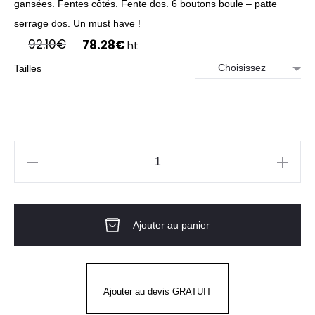
gansées. Fentes côtés. Fente dos. 6 boutons boule – patte
serrage dos. Un must have !
Le
Le
92.10
€
78.28
€
ht
prix
prix
Tailles
initial
actuel
était :
est :
92.10€.
78.28€.
quantité
de
Gilet
Ajouter au panier
de
limonadier
noir
-
Ajouter au devis GRATUIT
Molinel