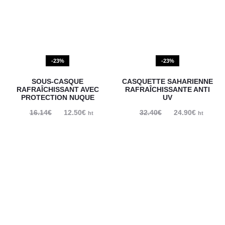
-23%
-23%
SOUS-CASQUE
CASQUETTE SAHARIENNE
RAFRAÎCHISSANT AVEC
RAFRAÎCHISSANTE ANTI
PROTECTION NUQUE
UV
16.14
€
Le
12.50
€
Le
32.40
€
Le
24.90
€
Le
ht
ht
prix
prix
prix
prix
initial
actuel
initial
actuel
était :
est :
était :
est :
16.14€.
12.50€.
32.40€.
24.90€.