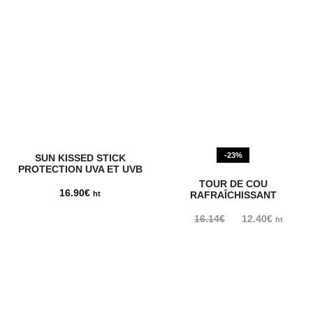
-23%
SUN KISSED STICK
PROTECTION UVA ET UVB
TOUR DE COU
16.90
€
ht
RAFRAÎCHISSANT
16.14
€
Le
12.40
€
Le
ht
prix
prix
initial
actuel
était :
est :
16.14€.
12.40€.