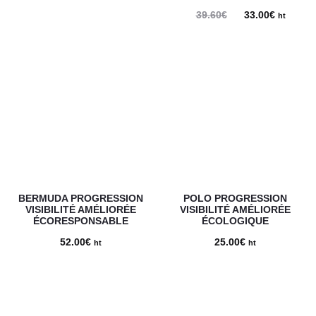
39.60
€
Le
33.00
€
Le
ht
prix
prix
initial
actuel
était :
est :
39.60€.
33.00€.
BERMUDA PROGRESSION
POLO PROGRESSION
VISIBILITÉ AMÉLIORÉE
VISIBILITÉ AMÉLIORÉE
ÉCORESPONSABLE
ÉCOLOGIQUE
52.00
€
25.00
€
ht
ht