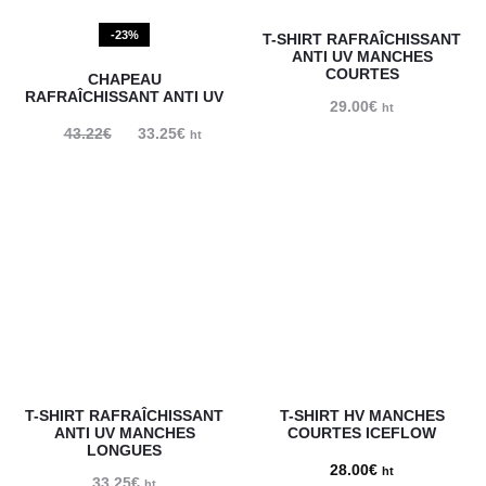
-23%
T-SHIRT RAFRAÎCHISSANT
ANTI UV MANCHES
COURTES
CHAPEAU
RAFRAÎCHISSANT ANTI UV
29.00
€
ht
43.22
€
Le
33.25
€
Le
ht
prix
prix
initial
actuel
était :
est :
43.22€.
33.25€.
T-SHIRT RAFRAÎCHISSANT
T-SHIRT HV MANCHES
ANTI UV MANCHES
COURTES ICEFLOW
LONGUES
28.00
€
ht
33.25
€
ht