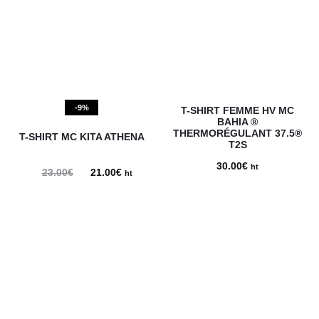
-9%
T-SHIRT FEMME HV MC
BAHIA ®
THERMORÉGULANT 37.5®
T-SHIRT MC KITA ATHENA
T2S
30.00
€
ht
23.00
€
Le
21.00
€
Le
ht
prix
prix
initial
actuel
était :
est :
23.00€.
21.00€.