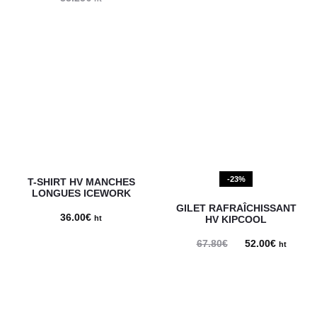
-23%
T-SHIRT HV MANCHES
LONGUES ICEWORK
GILET RAFRAÎCHISSANT
36.00
€
ht
HV KIPCOOL
67.80
€
Le
52.00
€
Le
ht
prix
prix
initial
actuel
était :
est :