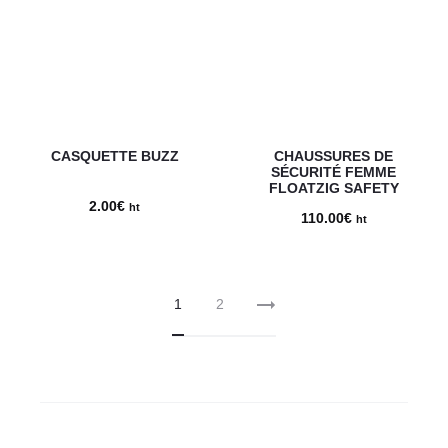
67.80€.
52.00€.
CASQUETTE BUZZ
CHAUSSURES DE
SÉCURITÉ FEMME
FLOATZIG SAFETY
2.00
€
ht
110.00
€
ht
1
2