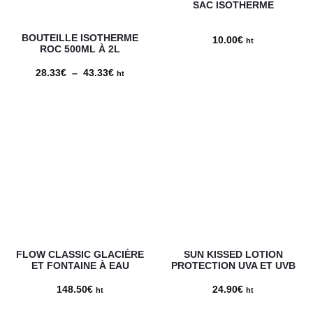
SAC ISOTHERME
BOUTEILLE ISOTHERME
10.00
€
ht
ROC 500ML À 2L
28.33
€
–
43.33
€
Plage
ht
de
prix :
28.33€
à
43.33€
FLOW CLASSIC GLACIÈRE
SUN KISSED LOTION
ET FONTAINE À EAU
PROTECTION UVA ET UVB
148.50
€
24.90
€
ht
ht