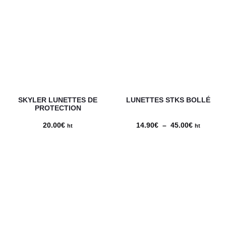
SKYLER LUNETTES DE
LUNETTES STKS BOLLÉ
PROTECTION
20.00
€
14.90
€
–
45.00
€
Plage
ht
ht
de
prix :
14.90€
à
45.00€