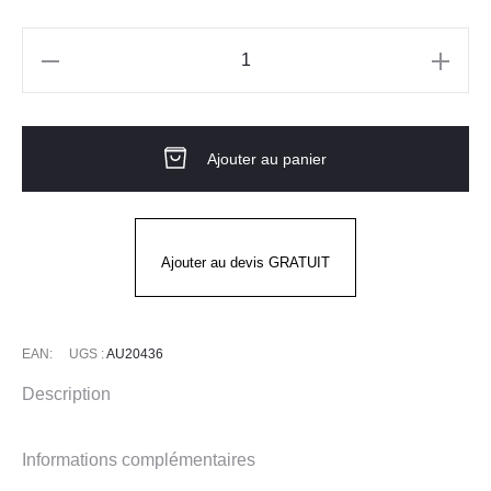
quantité
de
Chaussures
Ajouter au panier
de
sécurité
basses
Mixtes
Ajouter au devis GRATUIT
E-
FAST2
EAN:
UGS :
AU20436
Description
Informations complémentaires