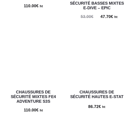
SÉCURITÉ BASSES MIXTES
110.00
€
ht
E-DIVE – EPIC
53.00
€
Le
47.70
€
Le
ht
prix
prix
initial
actuel
était :
est :
53.00€.
47.70€.
CHAUSSURES DE
CHAUSSURES DE
SÉCURITÉ MIXTES FE4
SÉCURITÉ HAUTES E-STAT
ADVENTURE S3S
86.72
€
ht
110.00
€
ht