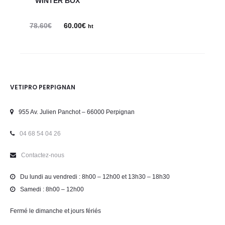
WINTER BOX
78.60
€
Le
60.00
€
Le
ht
prix
prix
initial
actuel
était :
est :
78.60€.
60.00€.
VETIPRO PERPIGNAN
955 Av. Julien Panchot – 66000 Perpignan
04 68 54 04 26
Contactez-nous
Du lundi au vendredi : 8h00 – 12h00 et 13h30 – 18h30
Samedi : 8h00 – 12h00
Fermé le dimanche et jours fériés