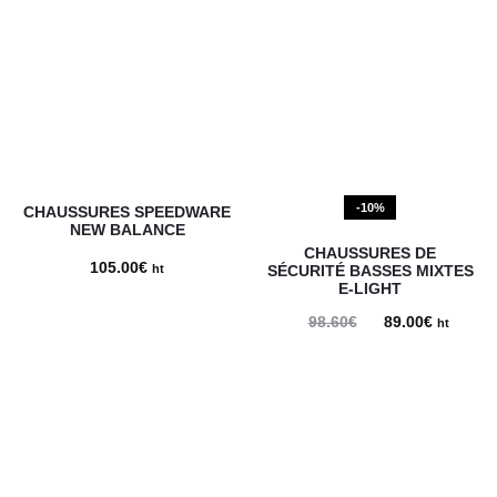
-10%
CHAUSSURES SPEEDWARE
NEW BALANCE
CHAUSSURES DE
105.00
€
ht
SÉCURITÉ BASSES MIXTES
E-LIGHT
98.60
€
Le
89.00
€
Le
ht
prix
prix
initial
actuel
était :
est :
98.60€.
89.00€.