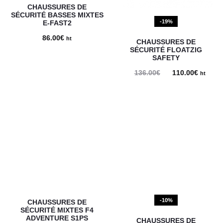
CHAUSSURES DE
SÉCURITÉ BASSES MIXTES
-19%
E-FAST2
86.00
€
ht
CHAUSSURES DE
SÉCURITÉ FLOATZIG
SAFETY
136.00
€
Le
110.00
€
Le
ht
prix
prix
initial
actuel
était :
est :
136.00€.
110.00€
-10%
CHAUSSURES DE
SÉCURITÉ MIXTES F4
ADVENTURE S1PS
CHAUSSURES DE