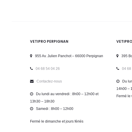
VETIPRO PERPIGNAN
VETIPR
955 Av. Julien Panchot – 66000 Perpignan
395 Bd
04 68 54 04 26
04 68
Contactez-nous
Du lun
14h00 – 
Du lundi au vendredi : 8h00 – 12h00 et
Fermé le 
13h30 – 18h30
Samedi : 8h00 – 12h00
Fermé le dimanche et jours fériés