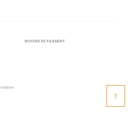
MOYENS DE PAIEMENT
notations
Go
to
top