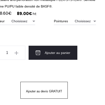
rne PU/PU faible densité de BASF®.
Le
Le
8.60
€
89.00
€
ht
prix
prix
eur
Pointures
initial
actuel
était :
est :
98.60€.
89.00€.
ntité
Ajouter au panier
ussures
urité
ses
tes
Ajouter au devis GRATUIT
GHT