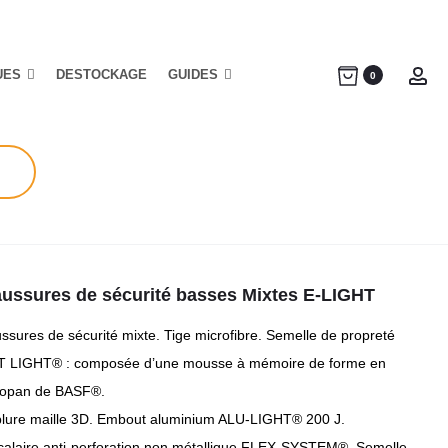
UES
DESTOCKAGE
GUIDES
Ac
0
ussures de sécurité basses Mixtes E-LIGHT
ssures de sécurité mixte. Tige microfibre. Semelle de propreté
 LIGHT® : composée d’une mousse à mémoire de forme en
topan de BASF®.
lure maille 3D. Embout aluminium ALU-LIGHT® 200 J.
rcalaire anti-perforation non métallique FLEX-SYSTEM®. Semelle