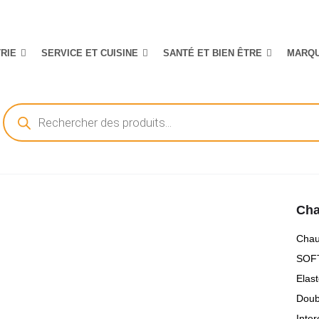
TRIE
SERVICE ET CUISINE
SANTÉ ET BIEN ÊTRE
MARQ
Recherche
de
produits
Cha
Chau
SOFT
Elas
Doub
Inte