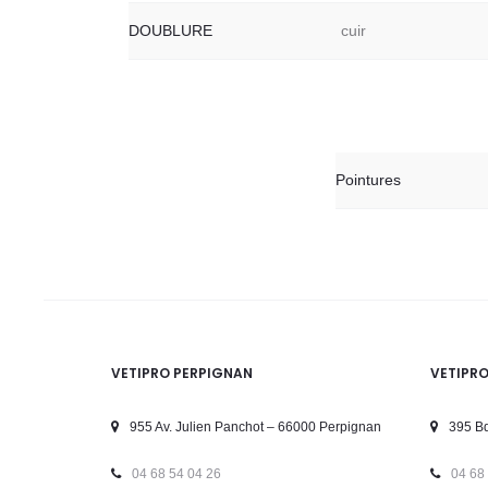
DOUBLURE
cuir
Pointures
VETIPRO PERPIGNAN
VETIPR
955 Av. Julien Panchot – 66000 Perpignan
395 Bd
04 68 54 04 26
04 68