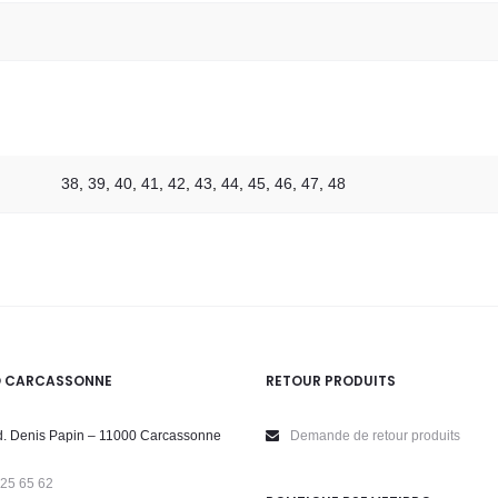
38
,
39
,
40
,
41
,
42
,
43
,
44
,
45
,
46
,
47
,
48
O CARCASSONNE
RETOUR PRODUITS
. Denis Papin – 11000 Carcassonne
Demande de retour produits
 25 65 62