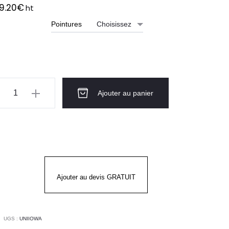
9.20
€
ht
Pointures
ntité
Ajouter au panier
ussure
urité
WA
Ajouter au devis GRATUIT
UGS :
UNIIOWA