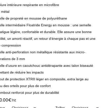
ure intérieure respirante en microfibre
 métal
lle de propreté en mousse de polyuréthane
lle intermédiaire Floatride Energy en mousse : une semelle
fatigue légère, confortable et durable. Elle assure une bonne
bilité, un amorti réactif, un retour d’énergie à chaque pas et une
le compression
le anti-perforation non métallique résistante aux micro-
orations de 3 mm
lle d’usure en caoutchouc antidérapante avec talon biseauté
ettant de réduire les impacts
ut de protection XTR® léger en composite, extra large au
u des orteils pour plus de confort
embout renforcé pour plus de durabilité
10.00
€
ht
eur
Tailles