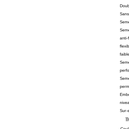
Doubl
Sans
Seme
Seme
anti-
flexi
faib
Semel
perf
Seme
perm
Embo
nivea
Sur-
1
Coul