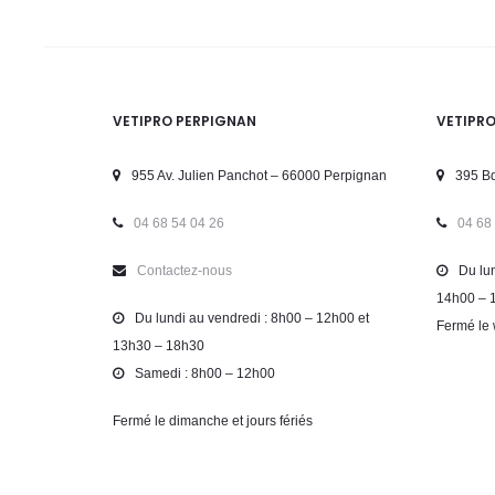
VETIPRO PERPIGNAN
VETIPR
955 Av. Julien Panchot – 66000 Perpignan
395 Bd
04 68 54 04 26
04 68
Contactez-nous
Du lun
14h00 – 
Du lundi au vendredi : 8h00 – 12h00 et
Fermé le 
13h30 – 18h30
Samedi : 8h00 – 12h00
Fermé le dimanche et jours fériés