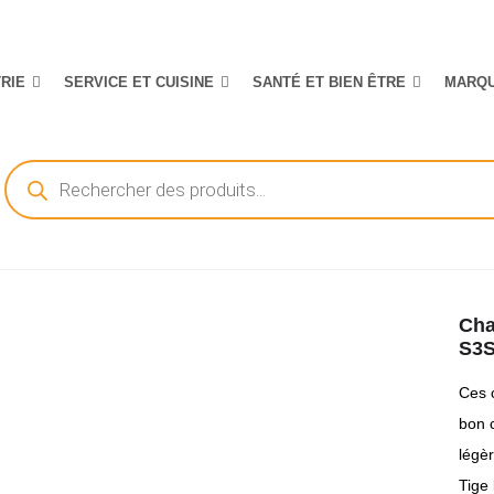
TRIE
SERVICE ET CUISINE
SANTÉ ET BIEN ÊTRE
MARQ
Recherche
de
produits
Cha
S3
Ces 
bon c
légèr
Tige 