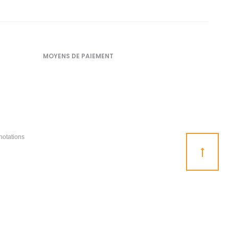
MOYENS DE PAIEMENT
notations
Go
to
top