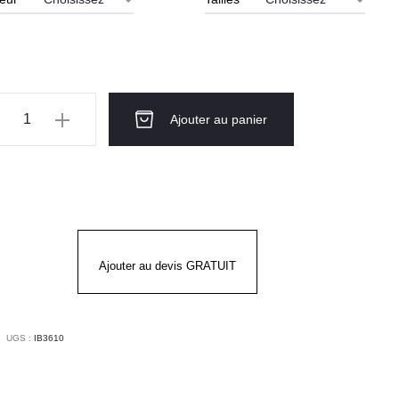
ntité
Ajouter au panier
ussures
urité
tes
4
Ajouter au devis GRATUIT
VENTURE
S
UGS :
IB3610