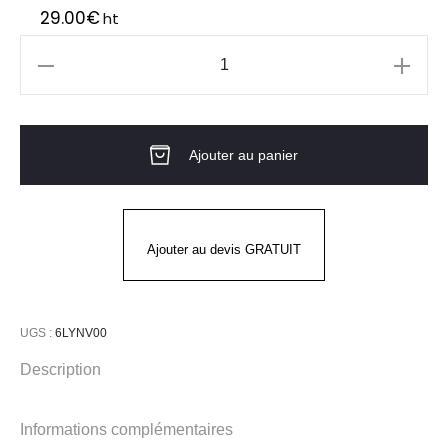
29.00
€
ht
quantité
de
VARIO
Ajouter au panier
Lunettes
de
sécurité
LYNXX
Ajouter au devis GRATUIT
UGS :
6LYNV00
Description
Informations complémentaires