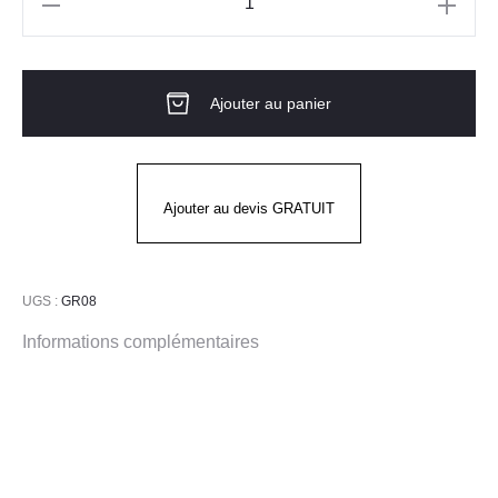
quantité
de
SUN
Ajouter au panier
KISSED
STICK
protection
UVA
Ajouter au devis GRATUIT
et
UVB
UGS :
GR08
Informations complémentaires