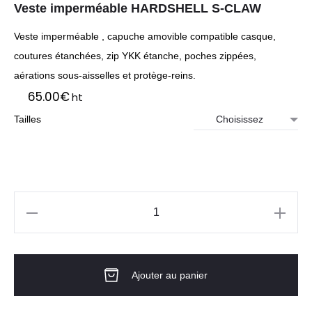
Veste imperméable HARDSHELL S-CLAW
Veste imperméable , capuche amovible compatible casque,
coutures étanchées, zip YKK étanche, poches zippées,
aérations sous-aisselles et protège-reins.
65.00
€
ht
Tailles
quantité
de
Veste
Ajouter au panier
imperméable
HARDSHELL