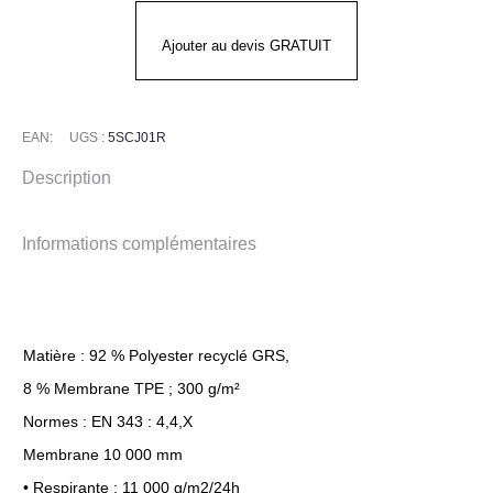
S-
CLAW
Ajouter au devis GRATUIT
EAN:
UGS :
5SCJ01R
Description
Informations complémentaires
Matière : 92 % Polyester recyclé GRS,
8 % Membrane TPE ; 300 g/m²
Normes : EN 343 : 4,4,X
Membrane 10 000 mm
• Respirante : 11 000 g/m2/24h