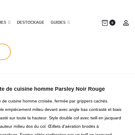
UES
DESTOCKAGE
GUIDES
Ac
0
te de cuisine homme Parsley Noir Rouge
e de cuisine homme croisée, fermée par grippers cachés.
le empiècement milieu devant avec angle bas contrasté et biais
asté sur toute la hauteur. Style double col avec twill en jacquard
auteur milieu dos du col. Œillets d’aération brodés à
manchure. Fentes côtés renforcées par un twill en jacquard.