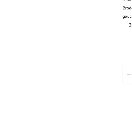
Brod
gauc
3
qua
de
Ves
de
cui
ho
Par
Ro