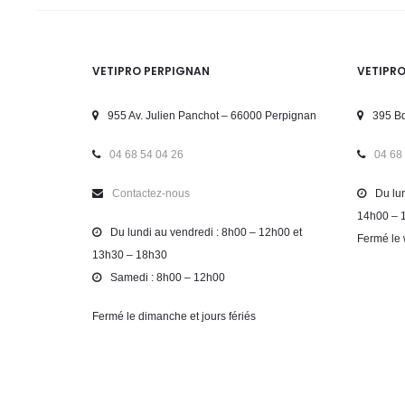
VETIPRO PERPIGNAN
VETIPR
955 Av. Julien Panchot – 66000 Perpignan
395 Bd
04 68 54 04 26
04 68
Contactez-nous
Du lun
14h00 – 
Du lundi au vendredi : 8h00 – 12h00 et
Fermé le 
13h30 – 18h30
Samedi : 8h00 – 12h00
Fermé le dimanche et jours fériés