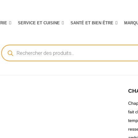
TRIE
SERVICE ET CUISINE
SANTÉ ET BIEN ÊTRE
MARQ
Recherche
de
produits
CH
Chape
fait 
tempé
ress
ambi