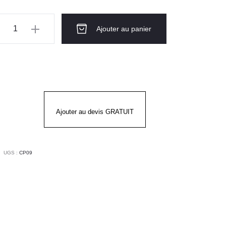
ntité
Ajouter au panier
APEAU
FRAÎCHISSANT
I
Ajouter au devis GRATUIT
UGS :
CP09