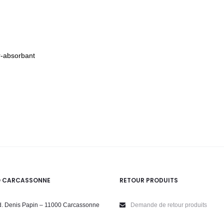
r-absorbant
O CARCASSONNE
RETOUR PRODUITS
. Denis Papin – 11000 Carcassonne
Demande de retour produits