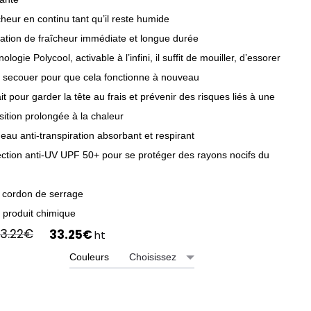
heur en continu tant qu’il reste humide
ation de fraîcheur immédiate et longue durée
ologie Polycool, activable à l’infini, il suffit de mouiller, d’essorer
e secouer pour que cela fonctionne à nouveau
it pour garder la tête au frais et prévenir des risques liés à une
ition prolongée à la chaleur
au anti-transpiration absorbant et respirant
ection anti-UV UPF 50+ pour se protéger des rayons nocifs du
 cordon de serrage
 produit chimique
Le
Le
3.22
€
33.25
€
ht
prix
prix
Couleurs
initial
actuel
était :
est :
43.22€.
33.25€.