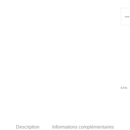
qua
de
CH
RA
ANT
UV
EAN:
Description
Informations complémentaires