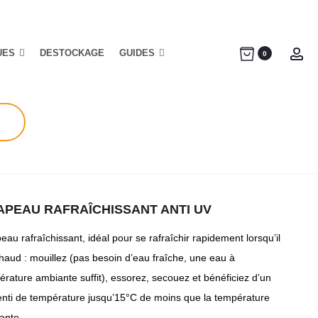
UES
DESTOCKAGE
GUIDES
Ac
0
APEAU RAFRAÎCHISSANT ANTI UV
au rafraîchissant, idéal pour se rafraîchir rapidement lorsqu’il
chaud : mouillez (pas besoin d’eau fraîche, une eau à
rature ambiante suffit), essorez, secouez et bénéficiez d’un
enti de température jusqu’15°C de moins que la température
ante