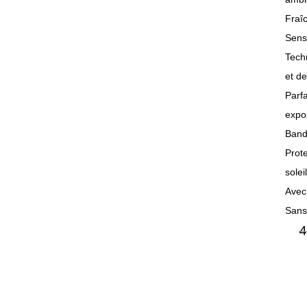
Fraîc
Sens
Techn
et d
Parfa
expos
Bande
Prot
soleil
Avec
Sans
4