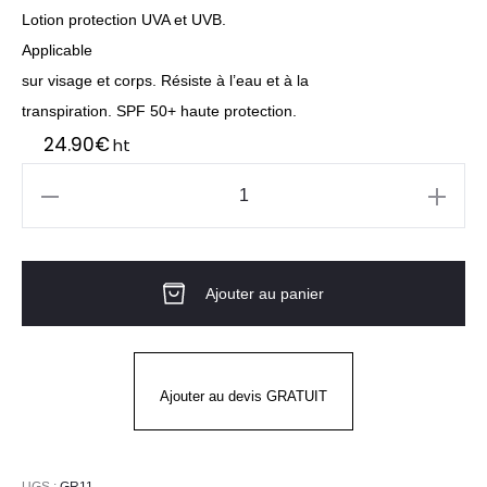
Lotion protection UVA et UVB.
Applicable
sur visage et corps. Résiste à l’eau et à la
transpiration. SPF 50+ haute protection.
24.90
€
ht
quantité
de
SUN
Ajouter au panier
KISSED
LOTION
protection
UVA
Ajouter au devis GRATUIT
et
UVB
UGS :
GR11