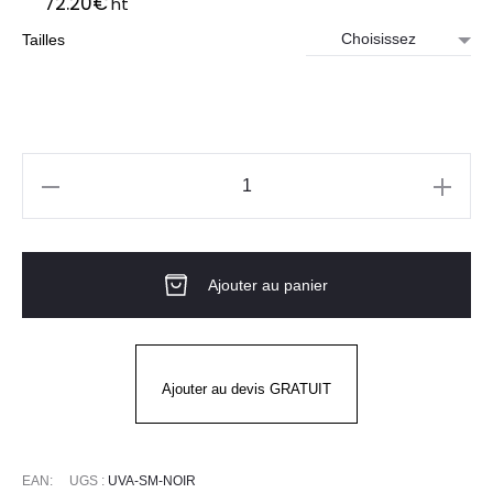
72.20
€
ht
Tailles
quantité
de
GILET
Ajouter au panier
DE
SERVICE
-
UVA
Ajouter au devis GRATUIT
EAN:
UGS :
UVA-SM-NOIR