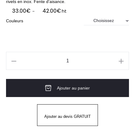
rivets en inox. Fente d’aisance.
Plage
33.00
€
42.00
€
ht
–
de
Couleurs
prix :
33.00€
à
42.00€
quantité
de
JOLIEN
Ajouter au panier
Tablier
de
Cuisine
Demi
Ajouter au devis GRATUIT
Chef