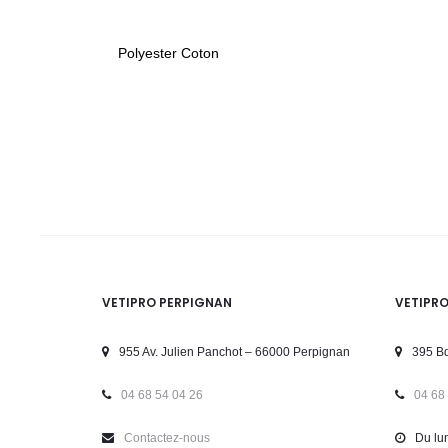
Polyester Coton
VETIPRO PERPIGNAN
VETIPR
955 Av. Julien Panchot – 66000 Perpignan
395 Bd
04 68 54 04 26
04 68
Contactez-nous
Du lun