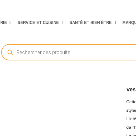
TRIE
SERVICE ET CUISINE
SANTÉ ET BIEN ÊTRE
MARQ
Recherche
de
produits
Ves
Cette
style
L’in
de l’
La m