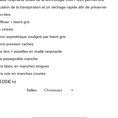
ation de la transpiration et un séchage rapide afin de préserver
en-être.
fficier + liseré gris
 cintrée
ron asymétrique souligné par liseré gris
ons pression cachés
 dos + aisselles en maille respirante
e passepoilée manche
ris blanc en manches longues
ris noir en manches courtes
1.00
€
ht
Tailles