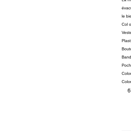
évacu
le bi
Col o
Veste
Plast
Bout
Bande
Poch
Colo
Colo
6