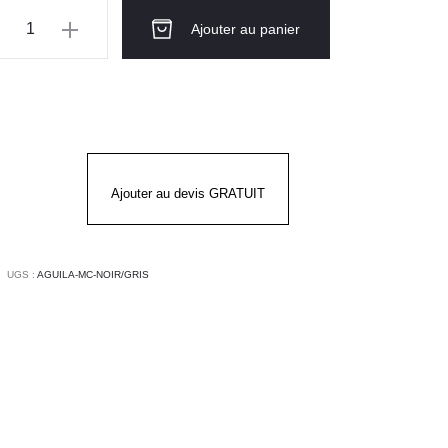
ntité
Ajouter au panier
te
sine
te
UILA
Ajouter au devis GRATUIT
r
s
UGS :
AGUILA-MC-NOIR/GRIS