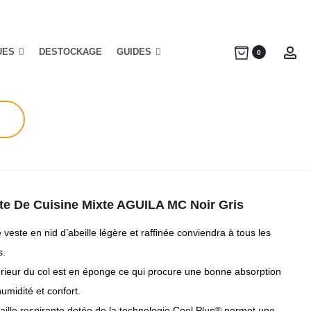
UES
DESTOCKAGE
GUIDES
Ac
0
te De Cuisine Mixte AGUILA MC Noir Gris
 veste en nid d’abeille légère et raffinée conviendra à tous les
s.
térieur du col est en éponge ce qui procure une bonne absorption
humidité et confort.
aille respirante dotée de la technologie Cool Plus® permet une