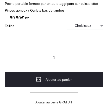
Poche portable fermée par un auto-aggripant sur cuisse côté
Pinces genoux / Ourlets bas de jambes
69.80
€
ht
Tailles
quantité
de
Pantalon
Ajouter au panier
De
Cuisine
Mixte
ARENAL
Ajouter au devis GRATUIT