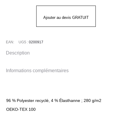
HOODY
Femme
Ajouter au devis GRATUIT
EAN:
UGS :
0200917
Description
Informations complémentaires
96 % Polyester recyclé, 4 % Élasthanne ; 280 g/m2
OEKO-TEX 100