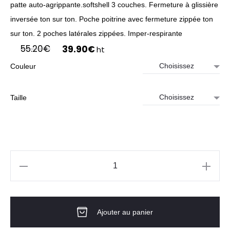
patte auto-agrippante.softshell 3 couches. Fermeture à glissière
inversée ton sur ton. Poche poitrine avec fermeture zippée ton
sur ton. 2 poches latérales zippées. Imper-respirante
Le
Le
55.20
€
39.90
€
ht
prix
prix
Couleur
initial
actuel
était :
est :
55.20€.
39.90€.
Taille
quantité
de
Veste
Ajouter au panier
CLASSIC