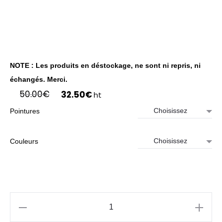
NOTE : Les produits en déstockage, ne sont ni repris, ni
échangés. Merci.
Le
Le
50.00
€
32.50
€
ht
prix
prix
Pointures
initial
actuel
était :
est :
50.00€.
32.50€.
Couleurs
quantité