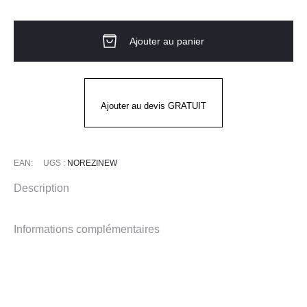
de
DESTOCKAGE
Ajouter au panier
-
Sabot
de
travail
Ajouter au devis GRATUIT
léger
-
EZI
EAN:
UGS :
NOREZINEW
NORDWAYS
Description
Informations complémentaires