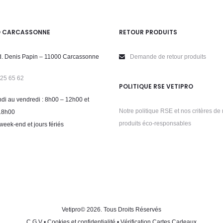
O CARCASSONNE
RETOUR PRODUITS
. Denis Papin – 11000 Carcassonne
Demande de retour produits
 25 65 62
POLITIQUE RSE VETIPRO
di au vendredi : 8h00 – 12h00 et
Notre politique RSE et nos critères de 
18h00
produits éco-responsables
week-end et jours fériés
Vetipro
© 2026. Tous Droits Réservés
C.G.V
•
Cookies et confidentialité
•
Vérification Cartes Cadeaux