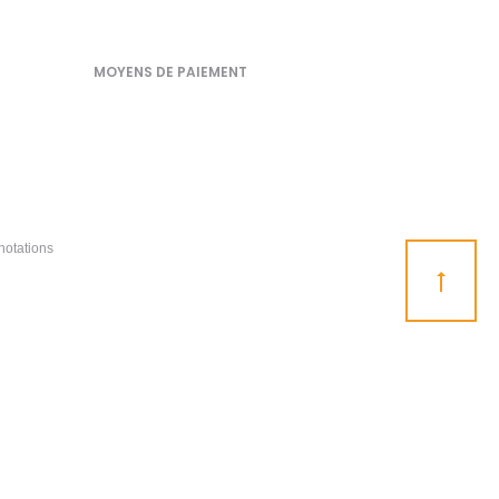
MOYENS DE PAIEMENT
notations
Go
to
top