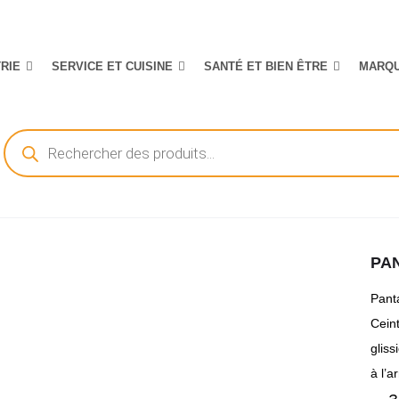
TRIE
SERVICE ET CUISINE
SANTÉ ET BIEN ÊTRE
MARQ
Recherche
de
produits
PAN
Pant
Cein
gliss
à l’ar