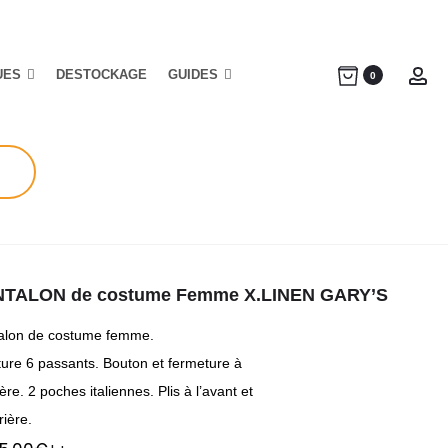
UES
DESTOCKAGE
GUIDES
Ac
0
TALON de costume Femme X.LINEN GARY’S
alon de costume femme.
ture 6 passants. Bouton et fermeture à
ière. 2 poches italiennes. Plis à l’avant et
rière.