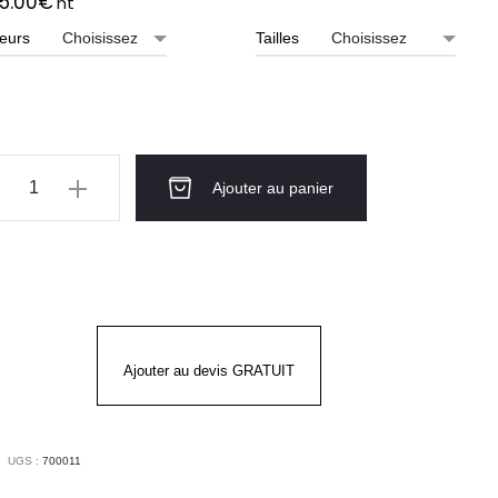
5.00
€
ht
eurs
Tailles
ntité
Ajouter au panier
NTALON
tume
mme
INEN
Ajouter au devis GRATUIT
RY'S
UGS :
700011