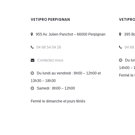
VETIPRO PERPIGNAN
VETIPR
955 Av. Julien Panchot – 66000 Perpignan
395 Bd
04 68 54 04 26
04 68
Contactez-nous
Du lun
14h00 – 
Du lundi au vendredi : 8h00 – 12h00 et
Fermé le 
13h30 – 18h30
Samedi : 8h00 – 12h00
Fermé le dimanche et jours fériés