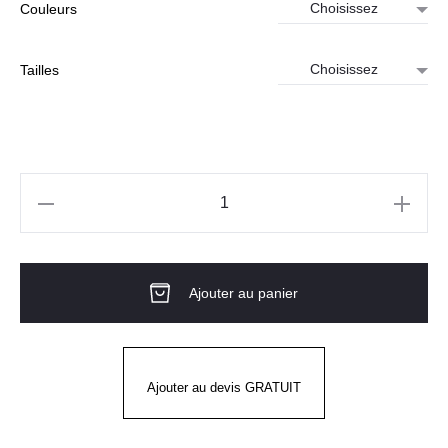
Couleurs
initial
actuel
était :
est :
50.90€.
43.00€.
Tailles
quantité
de
Bermuda
Ajouter au panier
CRUSHER
STRETCH
Ajouter au devis GRATUIT