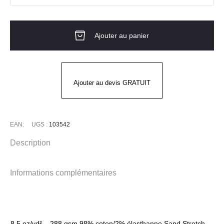
de
RIGBY
Ajouter au panier
RUGGED
CARGO
SHORT
CARHARTT
Ajouter au devis GRATUIT
EAN:
UGS :
103542
Description
Informations complémentaires
8.5 oz/yd² – 288 gsm 98% coton/2% élasthanne Sand Stretch