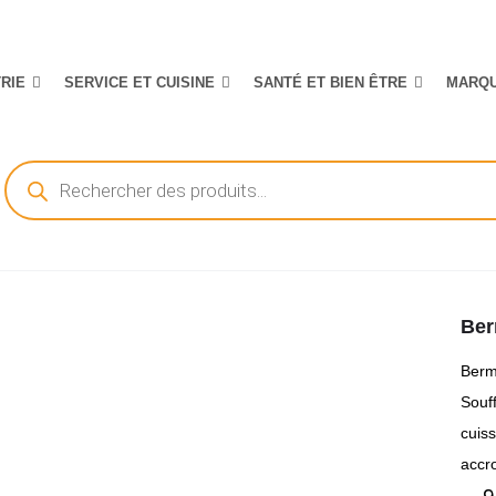
TRIE
SERVICE ET CUISINE
SANTÉ ET BIEN ÊTRE
MARQ
Recherche
de
produits
Be
Bermu
Souff
cuis
accro