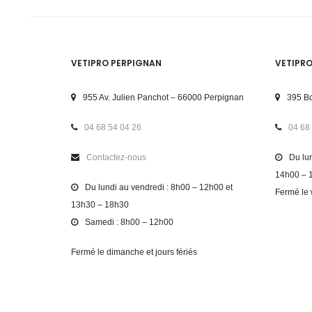
VETIPRO PERPIGNAN
VETIPR
955 Av. Julien Panchot – 66000 Perpignan
395 Bd
04 68 54 04 26
04 68
Contactez-nous
Du lun
14h00 – 
Du lundi au vendredi : 8h00 – 12h00 et
Fermé le 
13h30 – 18h30
Samedi : 8h00 – 12h00
Fermé le dimanche et jours fériés