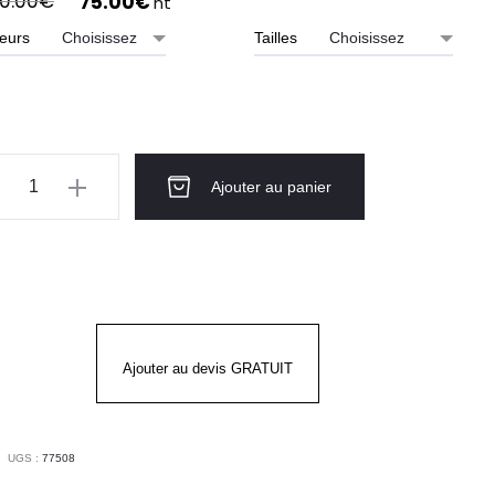
0.00
€
75.00
€
ht
prix
prix
eurs
Tailles
initial
actuel
était :
est :
90.00€.
75.00€.
ntité
Ajouter au panier
rmuda
FORD
RGO
LLY
Ajouter au devis GRATUIT
NSEN
UGS :
77508