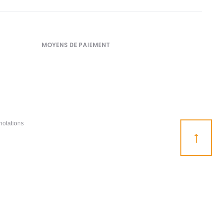
MOYENS DE PAIEMENT
notations
Go
to
top