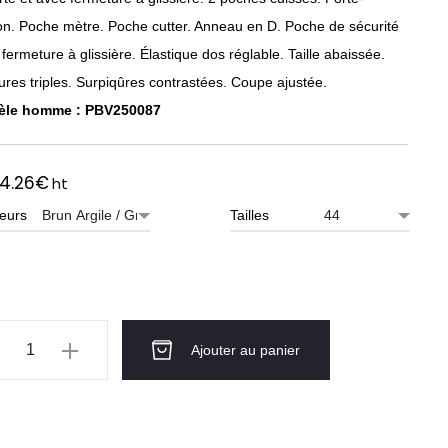
on. Poche mètre. Poche cutter. Anneau en D. Poche de sécurité
fermeture à glissière. Élastique dos réglable. Taille abaissée.
ures triples. Surpiqûres contrastées. Coupe ajustée.
èle homme :
PBV250087
4.26
€
ht
eurs
Tailles
ntité
Ajouter au panier
rmuda