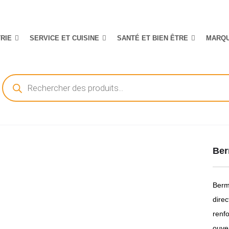
TRIE
SERVICE ET CUISINE
SANTÉ ET BIEN ÊTRE
MARQ
Recherche
de
produits
Ber
Berm
direc
renf
ouver