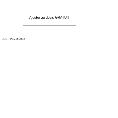
ail
SSY®
mme
Ajouter au devis GRATUIT
S
UGS :
PBV250082