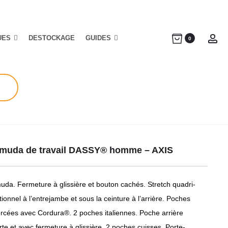
UES
DESTOCKAGE
GUIDES
Ac
0
muda de travail DASSY® homme – AXIS
uda. Fermeture à glissière et bouton cachés. Stretch quadri-
tionnel à l’entrejambe et sous la ceinture à l’arrière. Poches
orcées avec Cordura®. 2 poches italiennes. Poche arrière
te et avec fermeture à glissière. 2 poches cuisses. Porte-