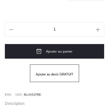
quantité
de
CHAUSSURE
Ajouter au panier
DE
SÉCURITÉ
AÉRÉE
AEROBLUE
Ajouter au devis GRATUIT
S1P
EAN:
UGS :
BLUAS1PBE
Description