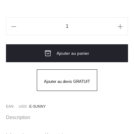
quantité
de
BERMUDA
Ajouter au panier
STRETCH
E-
SUNNY
RENFORT
Ajouter au devis GRATUIT
GENOUX
EPIC
EAN:
UGS :
E-SUNNY
Description