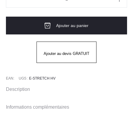
quantité
de
Pantalon
Ajouter au panier
E-
STRETCH
HV
Ajouter au devis GRATUIT
EAN:
UGS :
E-STRETCH HV
Description
Informations complémentaires