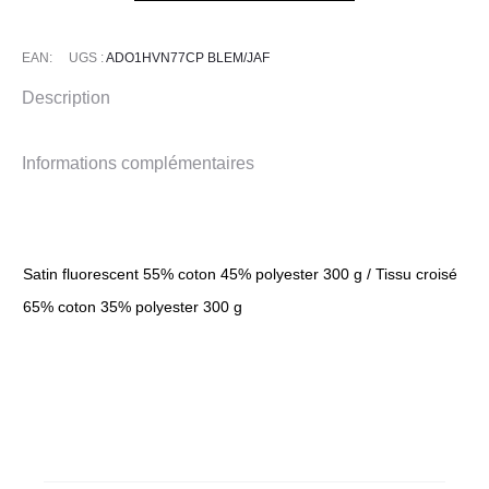
2
Bleu
EAN:
UGS :
ADO1HVN77CP BLEM/JAF
Marine
Description
Jaune
Fluo
Informations complémentaires
Satin fluorescent 55% coton 45% polyester 300 g / Tissu croisé
65% coton 35% polyester 300 g