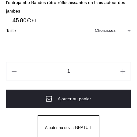
l’entrejambe Bandes rétro-réfléchissantes en biais autour des
jambes
45.80
€
ht
Taille
quantité
de
Pantalon
Ajouter au panier
H.V
IRIS
-
WORK
Ajouter au devis GRATUIT
VISION