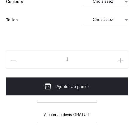
Couleurs
Tailles
quantité
de
Pantalon
Ajouter au panier
E-
STRETCH
Ajouter au devis GRATUIT