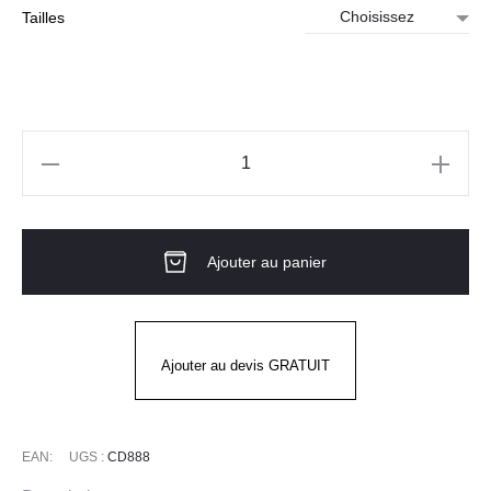
Tailles
quantité
de
Pantalon
Ajouter au panier
stretch
Eco
WX2
HV
Ajouter au devis GRATUIT
Classe
1
EAN:
UGS :
CD888