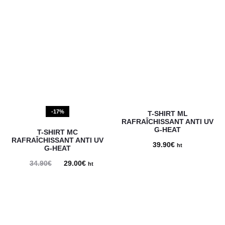
-17%
T-SHIRT ML
RAFRAÎCHISSANT ANTI UV
G-HEAT
T-SHIRT MC
RAFRAÎCHISSANT ANTI UV
39.90
€
ht
G-HEAT
34.90
€
Le
29.00
€
Le
ht
prix
prix
initial
actuel
était :
est :
34.90€.
29.00€.