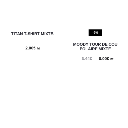
-7%
TITAN T-SHIRT MIXTE.
MOODY TOUR DE COU
2.00
€
ht
POLAIRE MIXTE
6.44
€
Le
6.00
€
Le
ht
prix
prix
initial
actuel
était :
est :
6.44€.
6.00€.