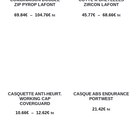
ZIP PYROP LAFONT
ZIRCON LAFONT
69.84
€
–
104.76
€
Plage
45.77
€
–
68.66
€
Plage
ht
ht
de
de
prix :
prix :
69.84€
45.77€
à
à
104.76€
68.66€
CASQUETTE ANTI-HEURT.
CASQUE ABS ENDURANCE
WORKING CAP
PORTWEST
COVERGUARD
21.42
€
ht
10.66
€
–
12.62
€
Plage
ht
de
prix :