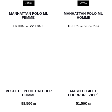
-19%
-28%
MANHATTAN POLO ML
MANHATTAN POLO ML
FEMME.
HOMME
16.00
€
–
22.18
€
Plage
16.00
€
–
23.28
€
Plage
ht
ht
de
de
prix :
prix :
16.00€
16.00€
à
à
22.18€
23.28€
VESTE DE PLUIE CATCHER
MASCOT GILET
HOMME
FOURRURE ZIPPÉ
98.50
€
51.50
€
ht
ht