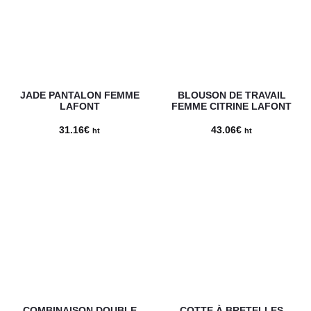
JADE PANTALON FEMME
BLOUSON DE TRAVAIL
LAFONT
FEMME CITRINE LAFONT
31.16
€
43.06
€
ht
ht
COMBINAISON DOUBLE
COTTE À BRETELLES