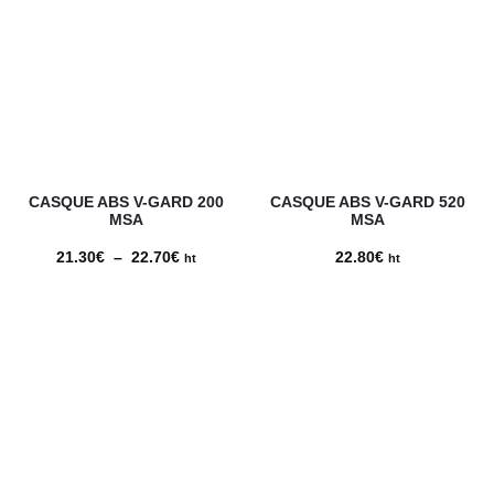
10.66€
à
12.62€
CASQUE ABS V-GARD 200
CASQUE ABS V-GARD 520
MSA
MSA
21.30
€
–
22.70
€
Plage
22.80
€
ht
ht
de
prix :
21.30€
à
22.70€