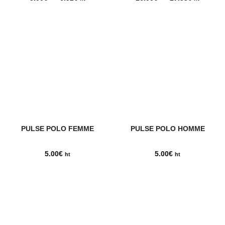
de
de
prix :
prix :
5.00€
16.00€
à
à
6.92€
27.38€
PULSE POLO FEMME
PULSE POLO HOMME
5.00
€
5.00
€
ht
ht