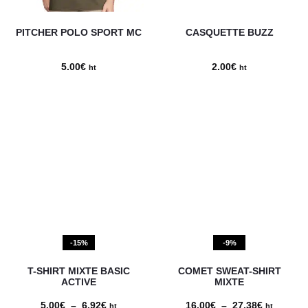
PITCHER POLO SPORT MC
CASQUETTE BUZZ
5.00
€
2.00
€
ht
ht
-15%
-9%
T-SHIRT MIXTE BASIC
COMET SWEAT-SHIRT
ACTIVE
MIXTE
5.00
€
–
6.92
€
Plage
16.00
€
–
27.38
€
Plage
ht
ht