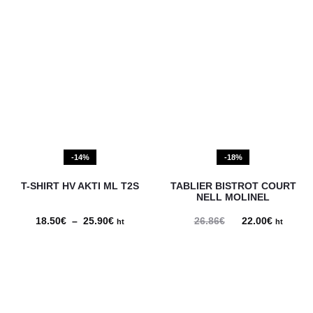
-14%
-18%
T-SHIRT HV AKTI ML T2S
TABLIER BISTROT COURT
NELL MOLINEL
18.50
€
–
25.90
€
Plage
26.86
€
Le
22.00
€
Le
ht
ht
de
prix
prix
prix :
initial
actuel
18.50€
était :
est :
à
26.86€.
22.00€.