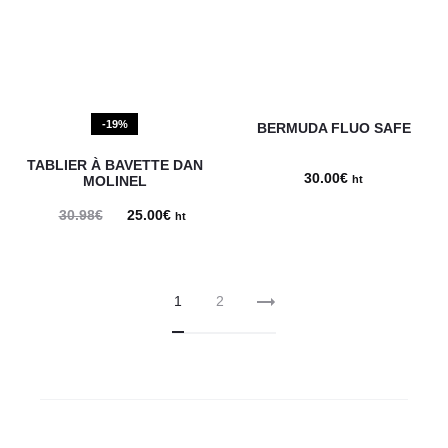
25.90€
-19%
BERMUDA FLUO SAFE
TABLIER À BAVETTE DAN
30.00
€
MOLINEL
ht
30.98
€
Le
25.00
€
Le
ht
prix
prix
initial
actuel
1
2
était :
est :
30.98€.
25.00€.