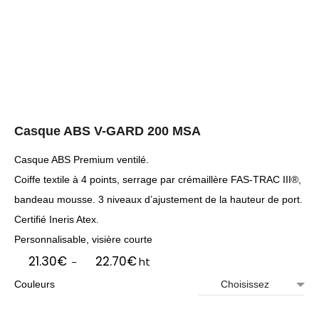
Casque ABS V-GARD 200 MSA
Casque ABS Premium ventilé.
Coiffe textile à 4 points, serrage par crémaillère FAS-TRAC III®,
bandeau mousse. 3 niveaux d’ajustement de la hauteur de port.
Certifié Ineris Atex.
Personnalisable, visière courte
Plage
21.30
€
22.70
€
ht
–
de
Couleurs
prix :
21.30€