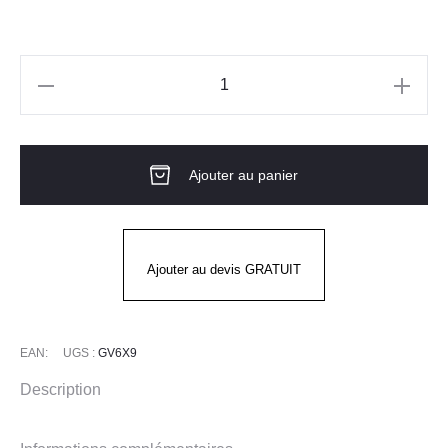
à
22.70€
quantité
de
Casque
Ajouter au panier
ABS
V-
GARD
200
Ajouter au devis GRATUIT
MSA
EAN:
UGS :
GV6X9
Description