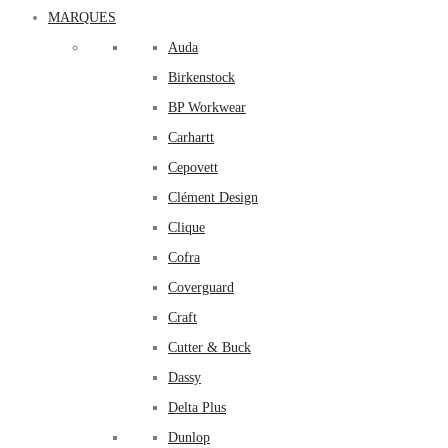
MARQUES
Auda
Birkenstock
BP Workwear
Carhartt
Cepovett
Clément Design
Clique
Cofra
Coverguard
Craft
Cutter & Buck
Dassy
Delta Plus
Dunlop