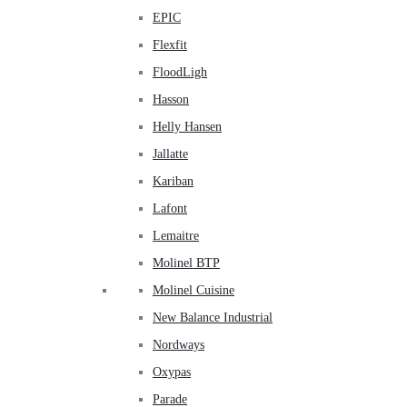
EPIC
Flexfit
FloodLigh
Hasson
Helly Hansen
Jallatte
Kariban
Lafont
Lemaitre
Molinel BTP
Molinel Cuisine
New Balance Industrial
Nordways
Oxypas
Parade