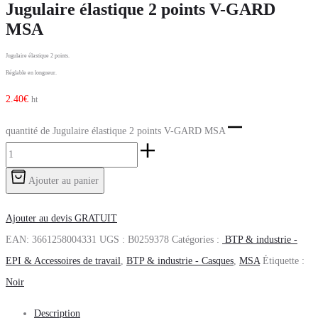
Jugulaire élastique 2 points V-GARD
MSA
Jugulaire élastique 2 points.
Réglable en longueur.
2.40
€
ht
quantité de Jugulaire élastique 2 points V-GARD MSA
Ajouter au panier
Ajouter au devis GRATUIT
EAN:
3661258004331
UGS :
B0259378
Catégories :
BTP & industrie -
EPI & Accessoires de travail
,
BTP & industrie - Casques
,
MSA
Étiquette :
Noir
Description