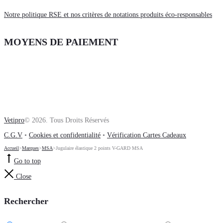
Notre politique RSE et nos critères de notations produits éco-responsables
MOYENS DE PAIEMENT
Vetipro
© 2026. Tous Droits Réservés
C.G.V
•
Cookies et confidentialité
•
Vérification Cartes Cadeaux
Accueil
>
Marques
>
MSA
>
Jugulaire élastique 2 points V-GARD MSA
Go to top
Close
Rechercher