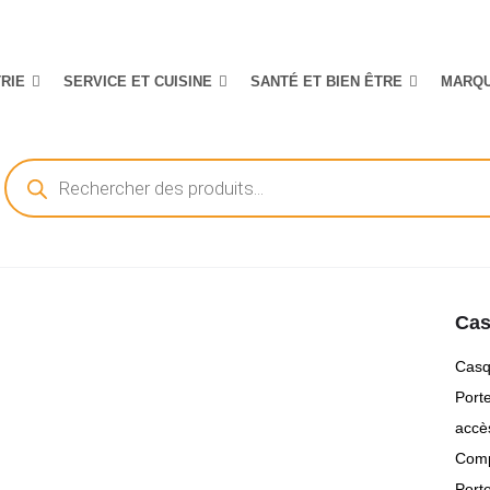
TRIE
SERVICE ET CUISINE
SANTÉ ET BIEN ÊTRE
MARQ
Recherche
de
produits
Ca
Casqu
Port
accès
Comp
Port