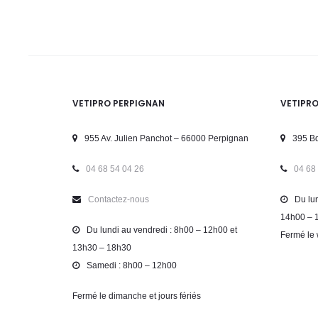
VETIPRO PERPIGNAN
VETIPR
955 Av. Julien Panchot – 66000 Perpignan
395 Bd
04 68 54 04 26
04 68
Contactez-nous
Du lun
14h00 – 
Du lundi au vendredi : 8h00 – 12h00 et
Fermé le 
13h30 – 18h30
Samedi : 8h00 – 12h00
Fermé le dimanche et jours fériés