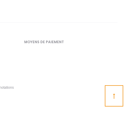
MOYENS DE PAIEMENT
notations
Go
to
top