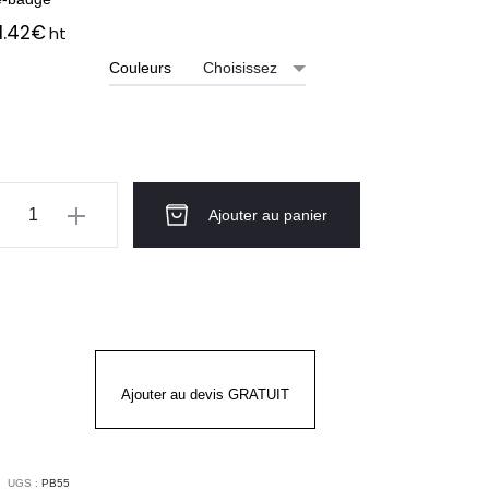
1.42
€
ht
Couleurs
ntité
Ajouter au panier
sque
S
DURANCE
RTWEST
Ajouter au devis GRATUIT
UGS :
PB55