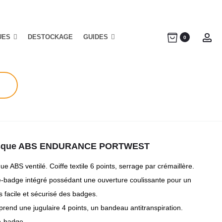
UES
DESTOCKAGE
GUIDES
Ac
0
sque ABS ENDURANCE PORTWEST
e ABS ventilé. Coiffe textile 6 points, serrage par crémaillère.
e-badge intégré possédant une ouverture coulissante pour un
 facile et sécurisé des badges.
rend une jugulaire 4 points, un bandeau antitranspiration.
e-badge