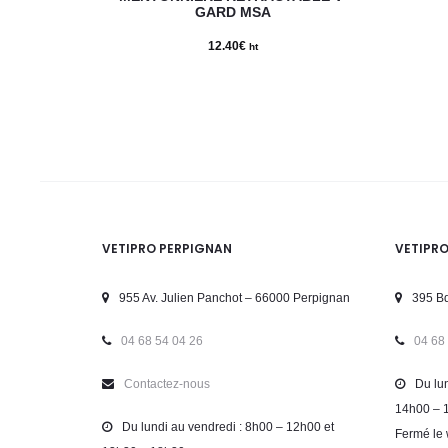
GARD MSA
12.40
€
ht
VETIPRO PERPIGNAN
VETIPR
955 Av. Julien Panchot – 66000 Perpignan
395 Bd
04 68 54 04 26
04 68
Contactez-nous
Du lun
14h00 – 
Du lundi au vendredi : 8h00 – 12h00 et
Fermé le 