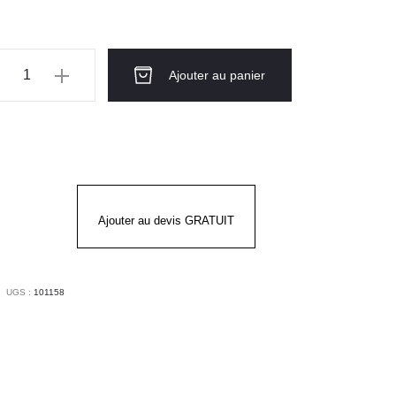
à
12.30€
ntité
Ajouter au panier
RAN
A
Ajouter au devis GRATUIT
UGS :
101158