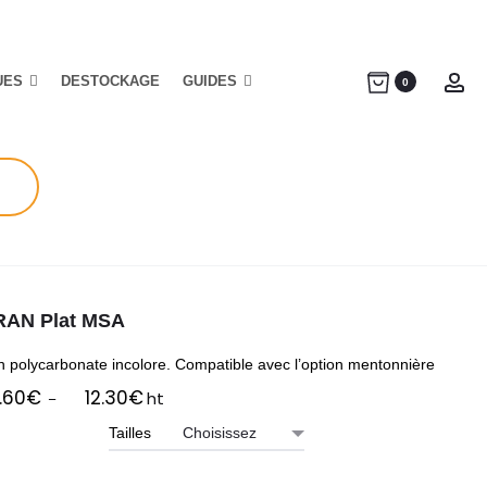
UES
DESTOCKAGE
GUIDES
Ac
0
AN Plat MSA
n polycarbonate incolore. Compatible avec l’option mentonnière
Plage
.60
€
12.30
€
ht
–
de
Tailles
prix :
9.60€