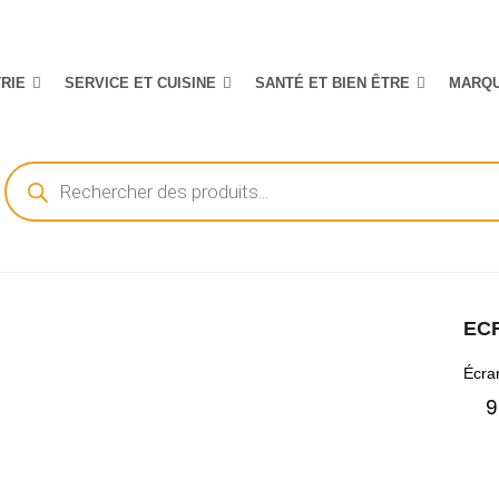
TRIE
SERVICE ET CUISINE
SANTÉ ET BIEN ÊTRE
MARQ
Recherche
de
produits
ECR
Écra
9