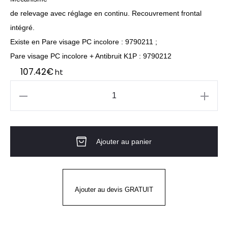
de relevage avec réglage en continu. Recouvrement frontal
intégré.
Existe en Pare visage PC incolore : 9790211 ;
Pare visage PC incolore + Antibruit K1P : 9790212
107.42
€
ht
quantité
de
Protection
Ajouter au panier
faciale
MULTISYSTÈME
PHEOS
FACEGUARD
Ajouter au devis GRATUIT
UVEX