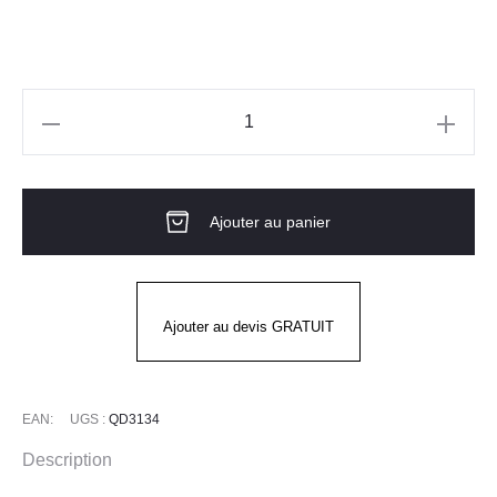
quantité
de
Bouteille
Ajouter au panier
isotherme
1.5L
-
TITAN
Ajouter au devis GRATUIT
MATT
-
QWETCH
EAN:
UGS :
QD3134
Description