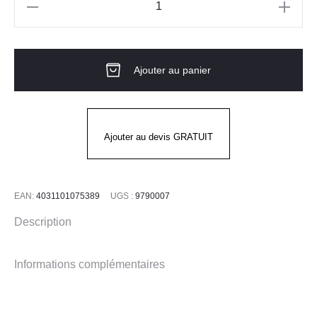
quantité
de
JUGULAIRE
Ajouter au panier
4
POINTS
UVEX
Ajouter au devis GRATUIT
EAN:
4031101075389
UGS :
9790007
Description
Informations complémentaires