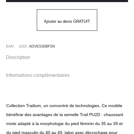
SÉCURITÉ
DUO
PROTECTION
Ajouter au devis GRATUIT
ADVENTURE
S3
CI
EAN:
UGS :
ADVES30BFSN
Description
Informations complémentaires
Collection Trailium, un concentré de technologies. Ce modèle
bénéficie des avantages de la semelle Trail PU2D : chaussant
mixte adapté à la morphologie du pied féminin du 35 au 39 et
du pied masculin du 40 au 49, talon avec décrochage pour