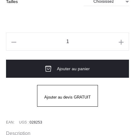
à
Tailles
22.18€
quantité
de
MANHATTAN
Ajouter au panier
Polo
ML
Femme.
Ajouter au devis GRATUIT
EAN:
UGS :
028253
Description