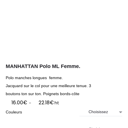
MANHATTAN Polo ML Femme.
Polo manches longues femme.
Jacquard sur le col pour une meilleure tenue. 3
boutons ton sur ton. Poignets bords-côte
Plage
16.00
€
22.18
€
ht
–
de
Couleurs
prix :
16.00€