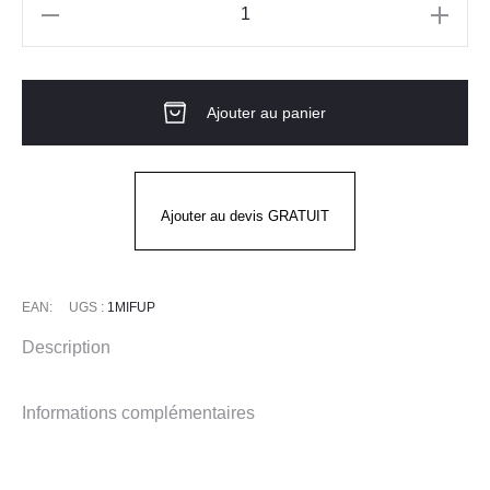
quantité
de
JADE
Ajouter au panier
Pantalon
Femme
LAFONT
Ajouter au devis GRATUIT
EAN:
UGS :
1MIFUP
Description
Informations complémentaires