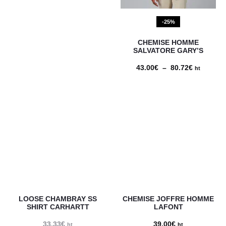
prix
prix
initial
actuel
-25%
était :
est :
CHEMISE HOMME
57.38€.
48.00€.
SALVATORE GARY’S
43.00
€
–
80.72
€
Plage
ht
de
prix :
43.00€
à
80.72€
LOOSE CHAMBRAY SS
CHEMISE JOFFRE HOMME
SHIRT CARHARTT
LAFONT
33.33
€
39.00
€
ht
ht