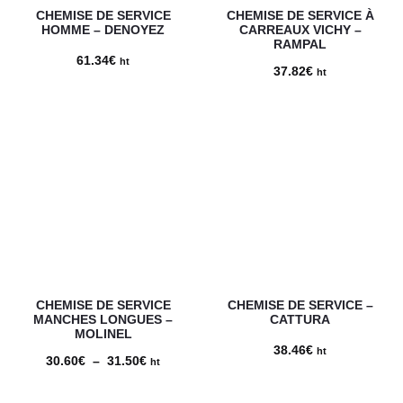
CHEMISE DE SERVICE
CHEMISE DE SERVICE À
HOMME – DENOYEZ
CARREAUX VICHY –
RAMPAL
61.34
€
ht
37.82
€
ht
CHEMISE DE SERVICE
CHEMISE DE SERVICE –
MANCHES LONGUES –
CATTURA
MOLINEL
38.46
€
ht
30.60
€
–
31.50
€
Plage
ht
de