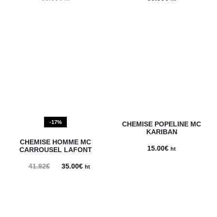
-17%
CHEMISE POPELINE MC
KARIBAN
CHEMISE HOMME MC
15.00
€
CARROUSEL LAFONT
ht
41.92
€
Le
35.00
€
Le
ht
prix
prix
initial
actuel
était :
est :