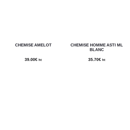
41.92€.
35.00€.
CHEMISE AMELOT
CHEMISE HOMME ASTI ML
BLANC
39.00
€
35.70
€
ht
ht