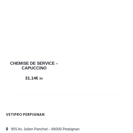
prix :
30.60€
à
31.50€
CHEMISE DE SERVICE –
CAPUCCINO
31.14
€
ht
VETIPRO PERPIGNAN
955 Av. Julien Panchot – 66000 Perpignan