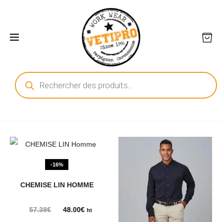
Recherche
de
produits
-16%
CHEMISE LIN HOMME
57.38
€
Le
48.00
€
Le
ht